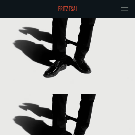
FRITZ TSAI
concept-230101-tangomotion
concept-230210-二周目